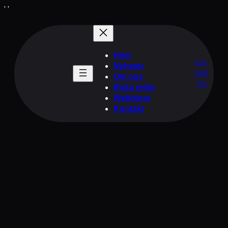
'
'
Hem
010-
Nyheter
5558
Om oss
720
Boka möte
Webbinar
Kontakt