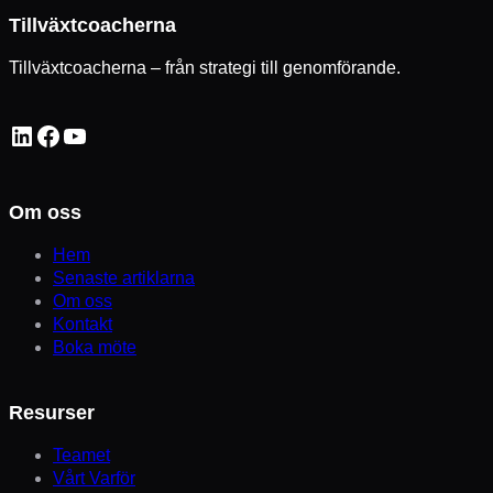
Tillväxtcoacherna
Tillväxtcoacherna – från strategi till genomförande.
LinkedIn
Facebook
YouTube
Om oss
Hem
Senaste artiklarna
Om oss
Kontakt
Boka möte
Resurser
Teamet
Vårt Varför