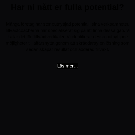
Har ni nått er fulla potential?
Många företag har stor outnyttjad potential i sina verksamheter.
Tillväxtcoacherna har specialiserat sig på att finna dessa gap. Vi
kallar det för Tillväxtvertikaler. Vi identifierar dessa outnyttjade
möjligheter till affärsnytta genom att skräddarsy en lösning som
sedan skapar resultat och adderad tillväxt.
Läs mer…