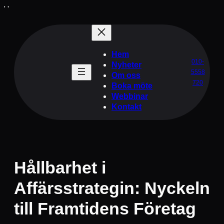
Hoppa
'
'
till
innehåll
Hem
010-
Nyheter
5558
Om oss
720
Boka möte
Webbinar
Kontakt
Hållbarhet i
Affärsstrategin: Nyckeln
till Framtidens Företag