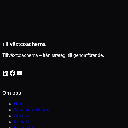
Tillväxtcoacherna
Tillväxtcoacherna – från strategi till genomförande.
LinkedIn
Facebook
YouTube
Om oss
Hem
Senaste artiklarna
Om oss
Kontakt
Boka möte