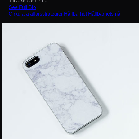
Tillväxtcoacherna
See Full Bio
Cirkulära affärsstrategier
Hållbarhet
Hållbarhetsmål