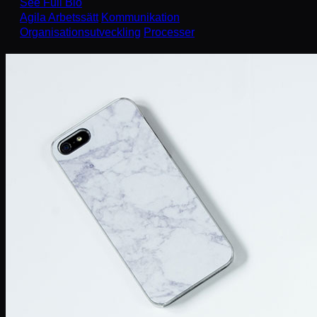
See Full Bio
Agila Arbetssätt
Kommunikation
Organisationsutveckling
Processer