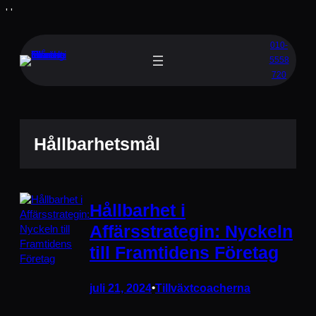
Hoppa
'
'
till
innehåll
010-
5558
720
Hållbarhetsmål
Hållbarhet i
Affärsstrategin: Nyckeln
till Framtidens Företag
juli 21, 2024
•
Tillväxtcoacherna