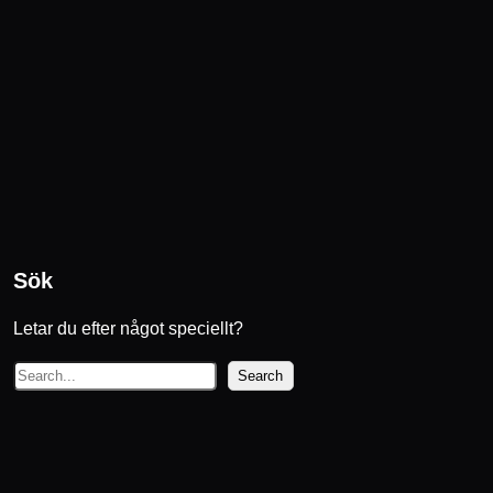
Sök
Letar du efter något speciellt?
S
Search
ö
k