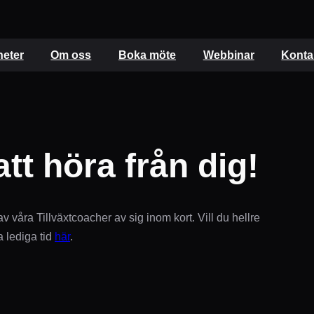
eter
Om oss
Boka möte
Webbinar
Konta
tt höra från dig!
 våra Tillväxtcoacher av sig inom kort. Vill du hellre
a lediga tid
här
.