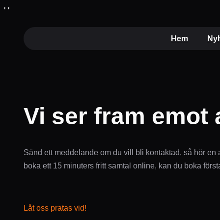
Hoppa
'
'
till
innehåll
Hem
Nyh
Vi ser fram emot a
Sänd ett meddelande om du vill bli kontaktad, så hör en av
boka ett 15 minuters fritt samtal online, kan du boka först
Låt oss pratas vid!