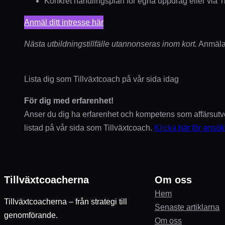
Konkret handlingsplan för egna uppdrag eller via T
Anmäl ditt intresse här
Nästa utbildningstillfälle utannonseras inom kort.
Anmälan
Lista dig som Tillväxtcoach på vår sida idag
För dig med erfarenhet!
Anser du dig ha erfarenhet och kompetens som affärsutve
listad på vår sida som Tillväxtcoach.
Klicka här för ansö
Tillväxtcoacherna
Om oss
Hem
Tillväxtcoacherna – från strategi till
Senaste artiklarna
genomförande.
Om oss