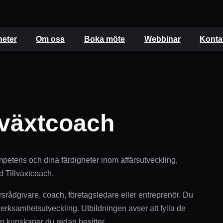
eter
Om oss
Boka möte
Webbinar
Konta
llväxtcoach
mpetens och dina färdigheter inom affärsutveckling,
d Tillväxtcoach.
färsrådgivare, coach, företagsledare eller entreprenör. Du
verksamhetsutveckling. Utbildningen avser att fylla de
p kunskaper du redan besitter.