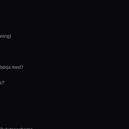
mning)
n börja med?
s?