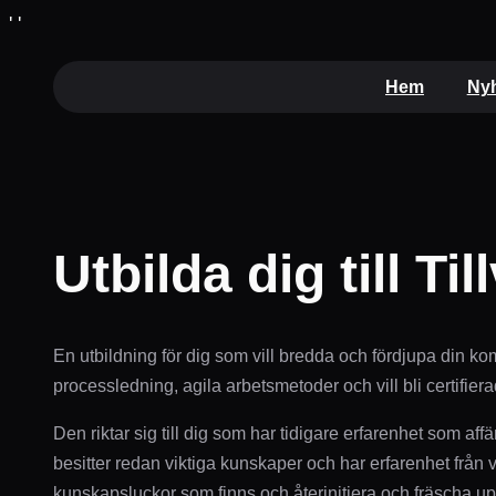
Hoppa
'
'
till
innehåll
Hem
Nyh
Utbilda dig till Ti
En utbildning för dig som vill bredda och fördjupa din ko
processledning, agila arbetsmetoder och vill bli certifiera
Den riktar sig till dig som har tidigare erfarenhet som af
besitter redan viktiga kunskaper och har erfarenhet från 
kunskapsluckor som finns och återinitiera och fräscha up