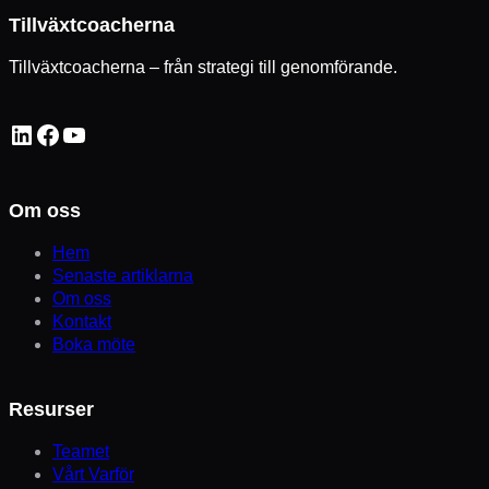
Tillväxtcoacherna
Tillväxtcoacherna – från strategi till genomförande.
LinkedIn
Facebook
YouTube
Om oss
Hem
Senaste artiklarna
Om oss
Kontakt
Boka möte
Resurser
Teamet
Vårt Varför